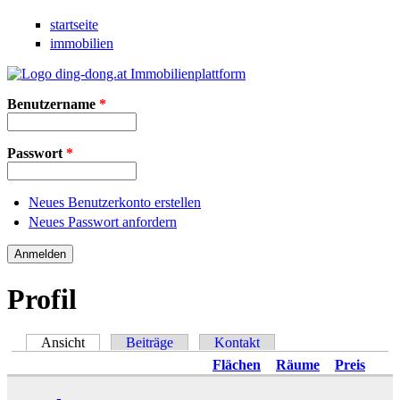
Direkt zum Inhalt
startseite
immobilien
Benutzername
*
Passwort
*
Neues Benutzerkonto erstellen
Neues Passwort anfordern
Profil
Ansicht
(aktiver Reiter)
Beiträge
Kontakt
Haupt-Reiter
Flächen
Räume
Preis