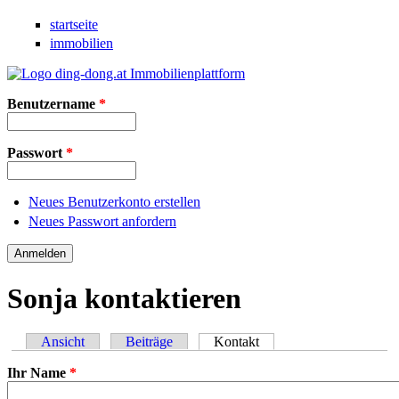
Direkt zum Inhalt
startseite
immobilien
Benutzername
*
Passwort
*
Neues Benutzerkonto erstellen
Neues Passwort anfordern
Sonja kontaktieren
Ansicht
Beiträge
Kontakt
(aktiver Reiter)
Haupt-Reiter
Ihr Name
*