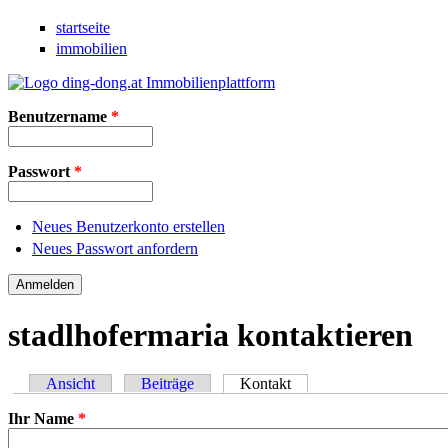
Direkt zum Inhalt
startseite
immobilien
Benutzername
*
Passwort
*
Neues Benutzerkonto erstellen
Neues Passwort anfordern
stadlhofermaria kontaktieren
Ansicht
Beiträge
Kontakt
(aktiver Reiter)
Haupt-Reiter
Ihr Name
*