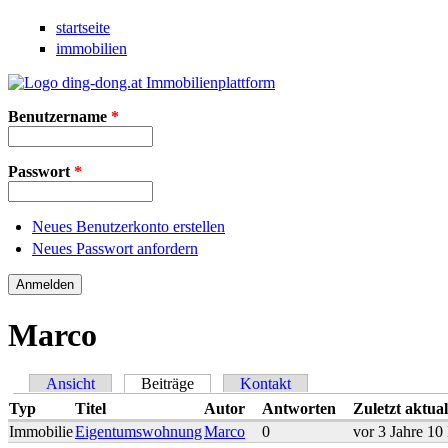
Direkt zum Inhalt
startseite
immobilien
Benutzername
*
Passwort
*
Neues Benutzerkonto erstellen
Neues Passwort anfordern
Marco
Ansicht
Beiträge
(aktiver Reiter)
Kontakt
Haupt-Reiter
Typ
Titel
Autor
Antworten
Zuletzt aktual
Immobilie
Eigentumswohnung
Marco
0
vor 3 Jahre 10