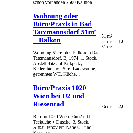
schon vorhanden 2500 Kaution
Wohnung oder
Büro/Praxis in Bad
Tatzmannsdorf 51m²
51 m²
+ Balkon
51 m²
1,0
51 m²
Wohnung 51m² plus Balkon in Bad
Tatzmannsdorf, Bj 1974, 1. Stock,
Abstellplatz auf Parkplatz,
Kellerabteil mit 5m², Badewanne,
getrenntes WC, Küche…
Büro/Praxis 1020
Wien bei U2 und
Riesenrad
76 m²
2,0
Büro in 1020 Wien, 76m2 inkl.
Teeküche + Dusche, 3. Stock,
Altbau renoviert, Nähe U1 und
Riesenrad