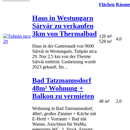
Flächen
Räume
Haus in Westungarn
Sárvár zu verkaufen
3km von Thermalbad
126 m²
4,0
528 m²
Haus in der Gartenstadt von 9600
Sárvár in Westungarn, Tulipán utca
29. Nur 2,5 km von der Therme
Sárvár entfernt. Gasheizung wurde
2023 gekauft. Im…
Bad Tatzmannsdorf
48m² Wohnung +
Balkon zu vermieten
48 m²
2,0
Wohnung in Bad Tatzmannsdorf,
48m², großes Zimmer + Küche mit
E-Herd + Vorraum + Bad mit
Wanne, Anschluss für WaMa,
getrenntes WC. 1. Stock, Fenster…