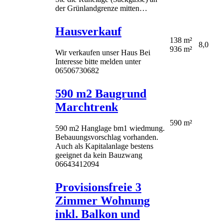
der Grünlandgrenze mitten…
Hausverkauf
138 m²
8,0
936 m²
Wir verkaufen unser Haus Bei
Interesse bitte melden unter
06506730682
590 m2 Baugrund
Marchtrenk
590 m²
590 m2 Hanglage bm1 wiedmung.
Bebauungsvorschlag vorhanden.
Auch als Kapitalanlage bestens
geeignet da kein Bauzwang
06643412094
Provisionsfreie 3
Zimmer Wohnung
inkl. Balkon und