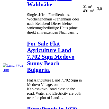
Waldnähe
51 m²
3,0
491 m²
Single,-Klein Familienhaus-
Wochenendhaus -Ferienhaus oder
nach Belieben! Dieses kleine,
sanierungsbedürftige Haus (ohne
direkt angrenzenden Nachbarn…
For Sale Flat
Agriculture Land
7.702 Sqm Medovo
Sunny Beach
Bulgaria.
Flat Agriculture Land 7.702 Sqm in
Medovo Village, on the
Kableshkovo Road close to the
road. Water and Electricity are both
near the plot of Land…
Büro/Praxis in 1020