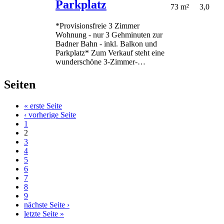
Parkplatz
73 m²
3,0
*Provisionsfreie 3 Zimmer
Wohnung - nur 3 Gehminuten zur
Badner Bahn - inkl. Balkon und
Parkplatz* Zum Verkauf steht eine
wunderschöne 3-Zimmer-…
Seiten
« erste Seite
‹ vorherige Seite
1
2
3
4
5
6
7
8
9
nächste Seite ›
letzte Seite »