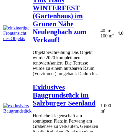
WINTERFEST
(Gartenhaus) im
Grünen Nähe
Neulengbach zum
40 m²
4,0
100 m²
Verkauf!
Objektbeschreibung Das Objekt
wurde 2020 komplett neu
renoviert/saniert. Die Terrasse
wurde zu einem nutzbaren Raum
(Vorzimmer) umgebaut. Dadurch…
Exklusives
Baugrundstück im
Salzburger Seenland
1.000
m²
Herrliche Liegenschaft am
sonnigsten Platz in Perwang am
Grabensee zu verkaufen. Genießen
Sie die Ruhelage (Sackgasse) an