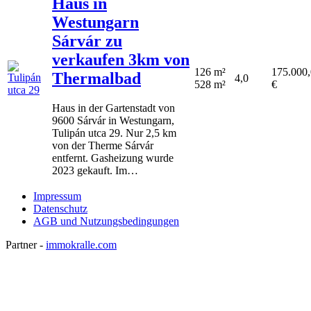
Haus in
Westungarn
Sárvár zu
verkaufen 3km von
126 m²
175.000
Thermalbad
4,0
528 m²
€
Haus in der Gartenstadt von
9600 Sárvár in Westungarn,
Tulipán utca 29. Nur 2,5 km
von der Therme Sárvár
entfernt. Gasheizung wurde
2023 gekauft. Im…
Impressum
Datenschutz
AGB und Nutzungsbedingungen
Partner -
immokralle.com