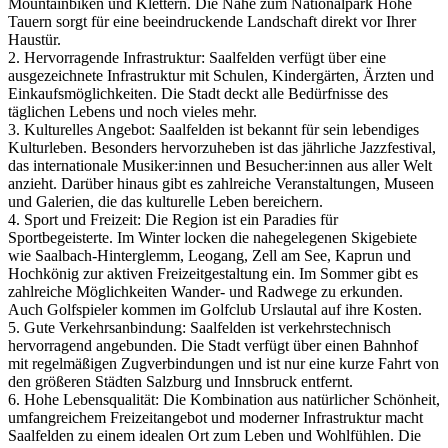
Mountainbiken und Klettern. Die Nähe zum Nationalpark Hohe
Tauern sorgt für eine beeindruckende Landschaft direkt vor Ihrer
Haustür.
2. Hervorragende Infrastruktur: Saalfelden verfügt über eine
ausgezeichnete Infrastruktur mit Schulen, Kindergärten, Ärzten und
Einkaufsmöglichkeiten. Die Stadt deckt alle Bedürfnisse des
täglichen Lebens und noch vieles mehr.
3. Kulturelles Angebot: Saalfelden ist bekannt für sein lebendiges
Kulturleben. Besonders hervorzuheben ist das jährliche Jazzfestival,
das internationale Musiker:innen und Besucher:innen aus aller Welt
anzieht. Darüber hinaus gibt es zahlreiche Veranstaltungen, Museen
und Galerien, die das kulturelle Leben bereichern.
4. Sport und Freizeit: Die Region ist ein Paradies für
Sportbegeisterte. Im Winter locken die nahegelegenen Skigebiete
wie Saalbach-Hinterglemm, Leogang, Zell am See, Kaprun und
Hochkönig zur aktiven Freizeitgestaltung ein. Im Sommer gibt es
zahlreiche Möglichkeiten Wander- und Radwege zu erkunden.
Auch Golfspieler kommen im Golfclub Urslautal auf ihre Kosten.
5. Gute Verkehrsanbindung: Saalfelden ist verkehrstechnisch
hervorragend angebunden. Die Stadt verfügt über einen Bahnhof
mit regelmäßigen Zugverbindungen und ist nur eine kurze Fahrt von
den größeren Städten Salzburg und Innsbruck entfernt.
6. Hohe Lebensqualität: Die Kombination aus natürlicher Schönheit,
umfangreichem Freizeitangebot und moderner Infrastruktur macht
Saalfelden zu einem idealen Ort zum Leben und Wohlfühlen. Die