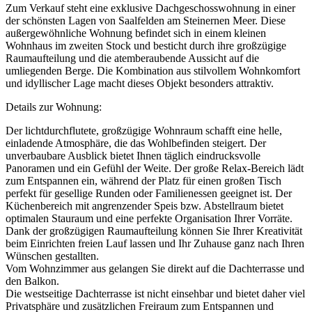
Zum Verkauf steht eine exklusive Dachgeschosswohnung in einer
der schönsten Lagen von Saalfelden am Steinernen Meer. Diese
außergewöhnliche Wohnung befindet sich in einem kleinen
Wohnhaus im zweiten Stock und besticht durch ihre großzügige
Raumaufteilung und die atemberaubende Aussicht auf die
umliegenden Berge. Die Kombination aus stilvollem Wohnkomfort
und idyllischer Lage macht dieses Objekt besonders attraktiv.
Details zur Wohnung:
Der lichtdurchflutete, großzügige Wohnraum schafft eine helle,
einladende Atmosphäre, die das Wohlbefinden steigert. Der
unverbaubare Ausblick bietet Ihnen täglich eindrucksvolle
Panoramen und ein Gefühl der Weite. Der große Relax-Bereich lädt
zum Entspannen ein, während der Platz für einen großen Tisch
perfekt für gesellige Runden oder Familienessen geeignet ist. Der
Küchenbereich mit angrenzender Speis bzw. Abstellraum bietet
optimalen Stauraum und eine perfekte Organisation Ihrer Vorräte.
Dank der großzügigen Raumaufteilung können Sie Ihrer Kreativität
beim Einrichten freien Lauf lassen und Ihr Zuhause ganz nach Ihren
Wünschen gestallten.
Vom Wohnzimmer aus gelangen Sie direkt auf die Dachterrasse und
den Balkon.
Die westseitige Dachterrasse ist nicht einsehbar und bietet daher viel
Privatsphäre und zusätzlichen Freiraum zum Entspannen und