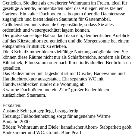
Genießen. Sie dient als erweiterter Wohnraum im Freien, ideal für
gesellige Abende, Sonnenbaden oder das Anlegen eines kleinen
Gartens. Ein kalter Dachboden ist bequem über die Dachterrasse
zugänglich und bietet idealen Stauraum für Gartenmöbel,
Grillutensilien und saisonale Gegenstände, sodass Sie alles
ordentlich und wettergeschützt lagern können.
Der große südseitige Balkon lädt dazu ein, den herrlichen Ausblick
auf das Kitzsteinhorn zu genießen und die Morgensonne bei einem
entspannten Frühstück zu erleben.
Die 3 Schlafzimmer bieten vielfältige Nutzungsmöglichkeiten. Sie
können diese Räume nicht nur als Schlafbereiche, sondern als Büro,
Bibliothek, Fitnessraum oder nach Ihren individuellen Bedürfnissen
gestallten.
Das Badezimmer mit Tageslicht ist mit Dusche, Badewanne und
Handtuchtrockner ausgestattet. Ein separates WC mit
Handwaschbecken rundet die Wohnung ab.
3 warme Dachböden und ein 22 m² großer Keller bieten
zusätzlichen Stauraum.
Eckdaten:
Zustand: Sehr gut gepflegt, bezugsfertig
Heizung: Fußbodenheizung sorgt für angenehme Wärme
Baujahr: 2000
Böden: Wohnraum und Diele: kanadischer Ahorn- Stabparkett geölt
Badezimmer und WC: Granit- Blue Pearl