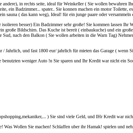
e andere), in rechts seite, ideal für Weinkeller ( Sie wollen bewahren Ih
ite, ein Badzimmer... spater.. Sie konnen machen ein motor Toilette, es 
ein sauna ( das kann weg), Ideal! für ein junge paare oder versammeln d
 für isolieren besser) Ein Badzimmer sehr große! Sie kommen lassen Ihr
ein große Bildschirn. Das Kuche ist bereit ( einbaukuche) und ein große
te Sud, nach den Balkon ( Sie wollen arbeiten in die Warn Tag) Nehmen 
 / Jahrlich, und fast 1800 eur/ jahrlich für mieten das Garage ( wenn S
 benutzten weniger Auto !n Sie sparen und Ihr Kredit war nicht ein So
pshopping,mekaniker,... ) Sie sind viele Geld, und IHr Kredit war nicht
e! Was Wollen Sie machen! Schlaffen uber ihr Hamak! spielen und nehm