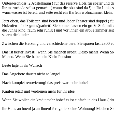
Untergeschloss: 2 Abstellraum ( fur das reserve Holz für spater und di
Ihr marmelade selbst gemacht ( wann die obst sind da !) in Ihr Links se
warmwasser ist bereit, und seite recht ein Bar!ein wohnzimmer klein, 
Jetzt oben, das Toiletten sind bereit und Jeder Fenster sind doppel (
Holzofen = holz gratis)parkett! Sie konnen lassen ein große Sofa mit 
die Junge kind, raum sehr ruhig ) und vor ihnen ein große zimmer sei
storen die kinder.
Zwischen die Heizung und verschiedene tiere, Sie sparen fast 2300 eur
Das ist bester Invest!! wenn Sie machen kredit. Desto mehr!!Wenn Sie
Mieter.. Wenn Sie haben ein Klein Pension
Beste lage in ihr Wunsch
Das Angebote dauert nicht so lange!
Nach komplet renovierung! das preis war mehr hohe!
Kaufen jetzt! und verdienen mehr fur ihr idee
Wenn Sie wollen ein kredit mehr hohe! es ist einfach in das Haus ( dro
Ihr Haus an hnen! ja an Ihnen! fertig die kleine Wohnung! Machen Si